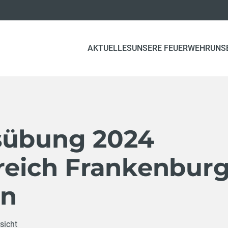
AKTUELLES
UNSERE FEUERWEHR
UNS
sübung 2024
ereich Frankenbur
en
sicht