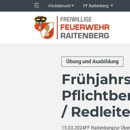
Vöcklabruck
FF Raitenberg
Übung und Ausbildung
Frühjahr
Pflichtb
/ Redleit
15.03.2024
FF Raitenberg
zur Über