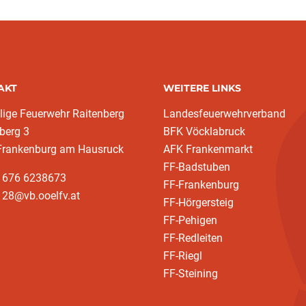
AKT
WEITERE LINKS
llige Feuerwehr Raitenberg
Landesfeuerwehrverband
berg 3
BFK Vöcklabruck
Frankenburg am Hausruck
AFK Frankenmarkt
FF-Badstuben
3 676 6238673
FF-Frankenburg
128@vb.ooelfv.at
FF-Hörgersteig
FF-Pehigen
FF-Redleiten
FF-Riegl
FF-Steining