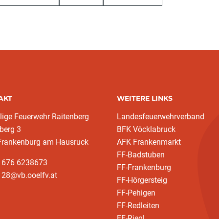
AKT
WEITERE LINKS
llige Feuerwehr Raitenberg
Landesfeuerwehrverband
berg 3
BFK Vöcklabruck
Frankenburg am Hausruck
AFK Frankenmarkt
FF-Badstuben
3 676 6238673
FF-Frankenburg
128@vb.ooelfv.at
FF-Hörgersteig
FF-Pehigen
FF-Redleiten
FF-Riegl