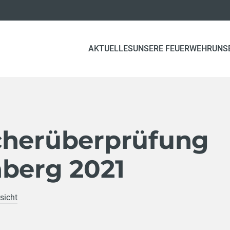
AKTUELLES
UNSERE FEUERWEHR
UNS
cherüberprüfung
nberg 2021
sicht