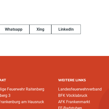
Whatsapp
Xing
LinkedIn
AKT
WEITERE LINKS
llige Feuerwehr Raitenberg
Landesfeuerwehrverband
berg 3
BFK Vöcklabruck
Frankenburg am Hausruck
AFK Frankenmarkt
FF-Badstuben